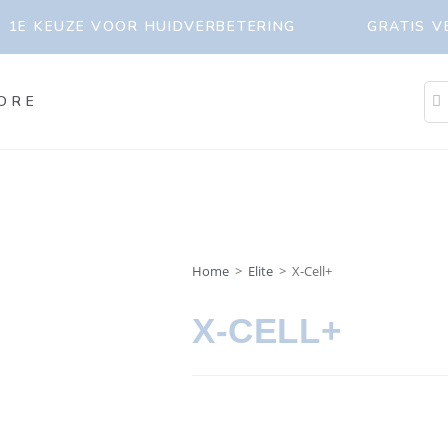
1E KEUZE VOOR HUIDVERBETERING
GRATIS V
ORE
Home
>
Elite
>
X-Cell+
X-CELL+