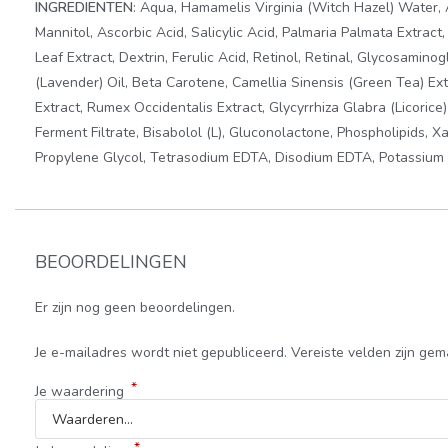
INGREDIËNTEN
: Aqua, Hamamelis Virginia (Witch Hazel) Water, A
Mannitol, Ascorbic Acid, Salicylic Acid, Palmaria Palmata Extract
Leaf Extract, Dextrin, Ferulic Acid, Retinol, Retinal, Glycosamino
(Lavender) Oil, Beta Carotene, Camellia Sinensis (Green Tea) Ext
Extract, Rumex Occidentalis Extract, Glycyrrhiza Glabra (Licoric
Ferment Filtrate, Bisabolol (L), Gluconolactone, Phospholipids, X
Propylene Glycol, Tetrasodium EDTA, Disodium EDTA, Potassium 
BEOORDELINGEN
Er zijn nog geen beoordelingen.
Je e-mailadres wordt niet gepubliceerd.
Vereiste velden zijn ge
*
Je waardering
*