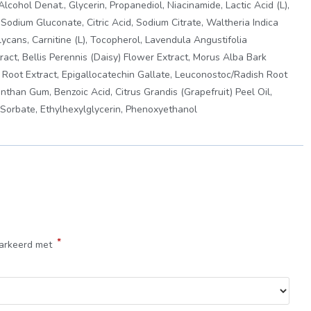
lcohol Denat., Glycerin, Propanediol, Niacinamide, Lactic Acid (L),
, Sodium Gluconate, Citric Acid, Sodium Citrate, Waltheria Indica
glycans, Carnitine (L), Tocopherol, Lavendula Angustifolia
ract, Bellis Perennis (Daisy) Flower Extract, Morus Alba Bark
e) Root Extract, Epigallocatechin Gallate, Leuconostoc/Radish Root
anthan Gum, Benzoic Acid, Citrus Grandis (Grapefruit) Peel Oil,
Sorbate, Ethylhexylglycerin, Phenoxyethanol
*
markeerd met