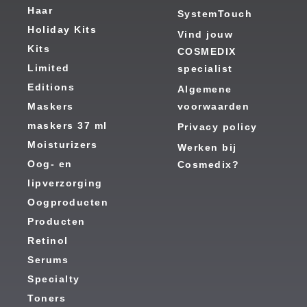
Haar
SystemTouch
Holiday Kits
Vind jouw
Kits
COSMEDIX
Limited
specialist
Editions
Algemene
Maskers
voorwaarden
maskers 37 ml
Privacy policy
Moisturizers
Werken bij
Oog- en
Cosmedix?
lipverzorging
Oogproducten
Producten
Retinol
Serums
Specialty
Toners