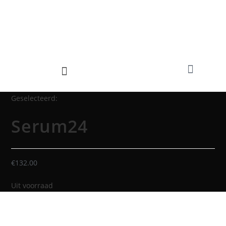
Geselecteerd:
Serum24
€
132.00
Uit voorraad