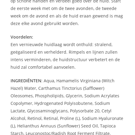
op schone handen en verdeel goed over de huid. Start
de eerste week met om de twee avonden, de tweede
week om de avond en als de huid eraan gewend is mag
deze elke avond gebruikt worden.
Voordelen:
Een vernieuwde huidlaag wordt onthuld: stralend,
geëgaliseerd en verhelderd. Rimpels en lijnen zullen
intens verminderen, de huidstructuur verbetert en de
huid zal comfortabel aanvoelen.
INGREDIËNTEN
: Aqua, Hamamelis Virginiana (Witch
Hazel) Water, Carthamus Tinctorius (Safflower)
Oleosomes, Phospholipids, Glycerin, Sodium Acrylates
Copolymer, Hydrogenated Polyisobutene, Sodium
Lactate, Glycosaminoglycans, Polysorbate 20, Cetyl
Alcohol, Retinol, Retinal, Proline (L), Sodium Hyaluronate
(L), Helianthus Annuus (Sunflower) Seed Oil, Tapioca
Starch, Leuconostoc/Radish Root Ferment Filtrate,