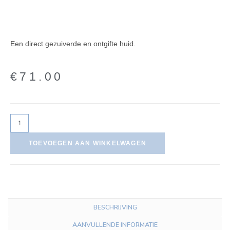
Gewaardeer
1
d
5.00
op 5
gebaseerd op
klant
waardering
Een direct gezuiverde en ontgifte huid.
€
71.00
TOEVOEGEN AAN WINKELWAGEN
BESCHRIJVING
AANVULLENDE INFORMATIE