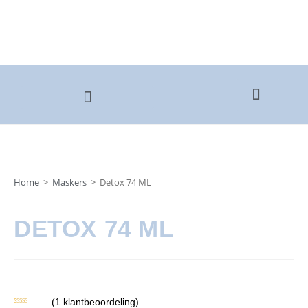
OVER COSMEDIX
Home
>
Maskers
>
Detox 74 ML
DETOX 74 ML
(
1
klantbeoordeling)