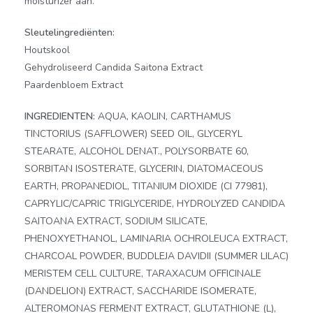
moisturizer aan.
Sleutelingrediënten:
Houtskool
Gehydroliseerd Candida Saitona Extract
Paardenbloem Extract
INGREDIENTEN:
AQUA, KAOLIN, CARTHAMUS
TINCTORIUS (SAFFLOWER) SEED OIL, GLYCERYL
STEARATE, ALCOHOL DENAT., POLYSORBATE 60,
SORBITAN ISOSTERATE, GLYCERIN, DIATOMACEOUS
EARTH, PROPANEDIOL, TITANIUM DIOXIDE (CI 77981),
CAPRYLIC/CAPRIC TRIGLYCERIDE, HYDROLYZED CANDIDA
SAITOANA EXTRACT, SODIUM SILICATE,
PHENOXYETHANOL, LAMINARIA OCHROLEUCA EXTRACT,
CHARCOAL POWDER, BUDDLEJA DAVIDII (SUMMER LILAC)
MERISTEM CELL CULTURE, TARAXACUM OFFICINALE
(DANDELION) EXTRACT, SACCHARIDE ISOMERATE,
ALTEROMONAS FERMENT EXTRACT, GLUTATHIONE (L),