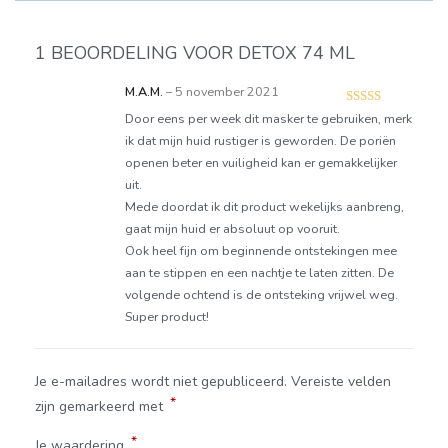
1 BEOORDELING VOOR
DETOX 74 ML
M.A.M.
–
5 november 2021
Gewaardeer
Door eens per week dit masker te gebruiken, merk
d
5
uit 5
ik dat mijn huid rustiger is geworden. De poriën
openen beter en vuiligheid kan er gemakkelijker
uit.
Mede doordat ik dit product wekelijks aanbreng,
gaat mijn huid er absoluut op vooruit.
Ook heel fijn om beginnende ontstekingen mee
aan te stippen en een nachtje te laten zitten. De
volgende ochtend is de ontsteking vrijwel weg.
Super product!
Je e-mailadres wordt niet gepubliceerd.
Vereiste velden
*
zijn gemarkeerd met
*
Je waardering